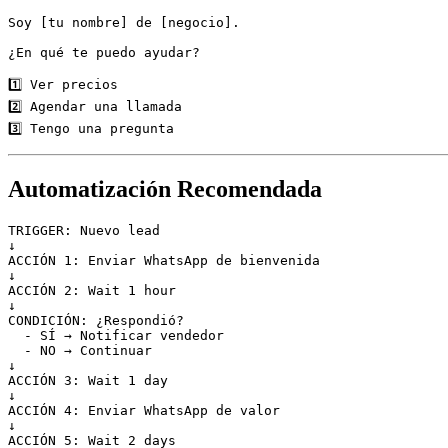
Soy [tu nombre] de [negocio].

¿En qué te puedo ayudar?

1️⃣ Ver precios

2️⃣ Agendar una llamada

3️⃣ Tengo una pregunta
Automatización Recomendada
TRIGGER: Nuevo lead

↓

ACCIÓN 1: Enviar WhatsApp de bienvenida

↓

ACCIÓN 2: Wait 1 hour

↓

CONDICIÓN: ¿Respondió?

  - SÍ → Notificar vendedor

  - NO → Continuar

↓

ACCIÓN 3: Wait 1 day

↓

ACCIÓN 4: Enviar WhatsApp de valor

↓

ACCIÓN 5: Wait 2 days
