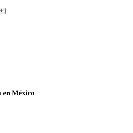
eb
s en México