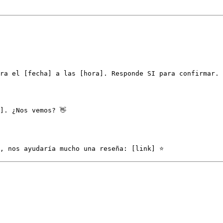
ra el [fecha] a las [hora]. Responde SI para confirmar.
]. ¿Nos vemos? 👋
ó, nos ayudaría mucho una reseña: [link] ⭐