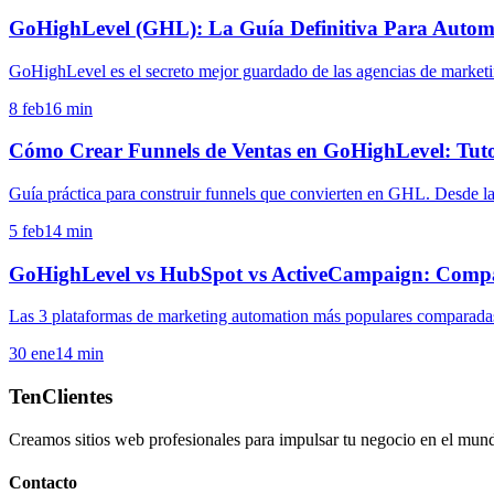
GoHighLevel (GHL): La Guía Definitiva Para Automa
GoHighLevel es el secreto mejor guardado de las agencias de market
8 feb
16
min
Cómo Crear Funnels de Ventas en GoHighLevel: Tutor
Guía práctica para construir funnels que convierten en GHL. Desde la
5 feb
14
min
GoHighLevel vs HubSpot vs ActiveCampaign: Compar
Las 3 plataformas de marketing automation más populares comparadas: 
30 ene
14
min
TenClientes
Creamos sitios web profesionales para impulsar tu negocio en el mund
Contacto