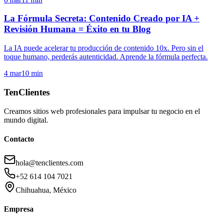
La Fórmula Secreta: Contenido Creado por IA +
Revisión Humana = Éxito en tu Blog
La IA puede acelerar tu producción de contenido 10x. Pero sin el
toque humano, perderás autenticidad. Aprende la fórmula perfecta.
4 mar
10
min
TenClientes
Creamos sitios web profesionales para impulsar tu negocio en el
mundo digital.
Contacto
hola@tenclientes.com
+52 614 104 7021
Chihuahua, México
Empresa