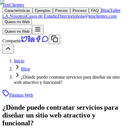
TenClientes
Blog
Taller
Características
Ejemplos
Precios
Proceso
FAQ
I.A.
Nosotros
Casos de Estudio
Directorio
hola@tenclientes.com
Quiero mi Web
Quiero mi Web
Compartir
Inicio
Blog
¿Dónde puedo contratar servicios para diseñar un sitio
web atractivo y funcional?
Páginas Web
¿Dónde puedo contratar servicios para
diseñar un sitio web atractivo y
funcional?