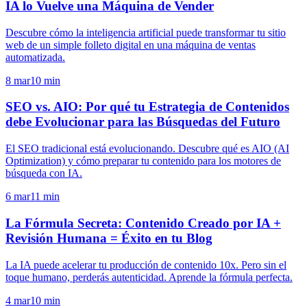
IA lo Vuelve una Máquina de Vender
Descubre cómo la inteligencia artificial puede transformar tu sitio
web de un simple folleto digital en una máquina de ventas
automatizada.
8 mar
10
min
SEO vs. AIO: Por qué tu Estrategia de Contenidos
debe Evolucionar para las Búsquedas del Futuro
El SEO tradicional está evolucionando. Descubre qué es AIO (AI
Optimization) y cómo preparar tu contenido para los motores de
búsqueda con IA.
6 mar
11
min
La Fórmula Secreta: Contenido Creado por IA +
Revisión Humana = Éxito en tu Blog
La IA puede acelerar tu producción de contenido 10x. Pero sin el
toque humano, perderás autenticidad. Aprende la fórmula perfecta.
4 mar
10
min