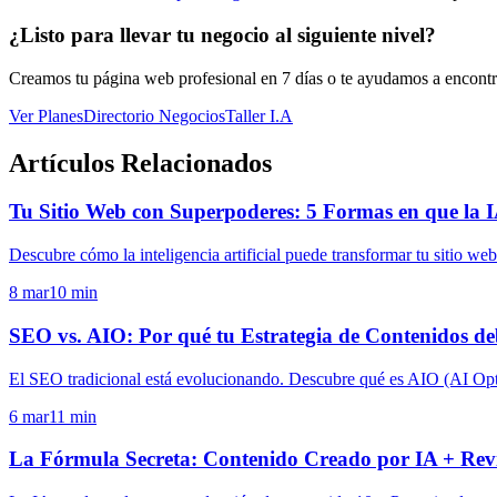
¿Listo para llevar tu negocio al siguiente nivel?
Creamos tu página web profesional en 7 días o te ayudamos a encontra
Ver Planes
Directorio Negocios
Taller I.A
Artículos Relacionados
Tu Sitio Web con Superpoderes: 5 Formas en que la 
Descubre cómo la inteligencia artificial puede transformar tu sitio we
8 mar
10
min
SEO vs. AIO: Por qué tu Estrategia de Contenidos d
El SEO tradicional está evolucionando. Descubre qué es AIO (AI Opt
6 mar
11
min
La Fórmula Secreta: Contenido Creado por IA + Rev