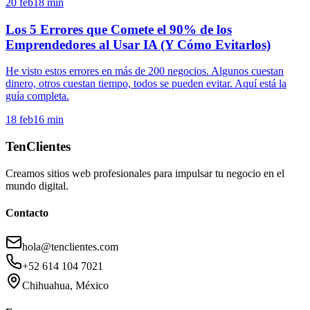
20 feb
18
min
Los 5 Errores que Comete el 90% de los
Emprendedores al Usar IA (Y Cómo Evitarlos)
He visto estos errores en más de 200 negocios. Algunos cuestan
dinero, otros cuestan tiempo, todos se pueden evitar. Aquí está la
guía completa.
18 feb
16
min
TenClientes
Creamos sitios web profesionales para impulsar tu negocio en el
mundo digital.
Contacto
hola@tenclientes.com
+52 614 104 7021
Chihuahua, México