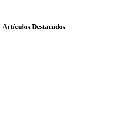
Artículos Destacados
Páginas Web
⭐ Destacado
Guía: Qué es una Buena Página Web en 2026
Todo lo que necesitas saber para crear un sitio web exitoso: desde
los fundamentos técnicos hasta las estrategias de conversión. La guía
más completa en español.
20 mar 2026
45
min
Leer más
Páginas Web
⭐ Destacado