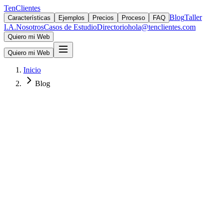
TenClientes
Blog
Taller
Características
Ejemplos
Precios
Proceso
FAQ
I.A.
Nosotros
Casos de Estudio
Directorio
hola@tenclientes.com
Quiero mi Web
Quiero mi Web
Inicio
Blog