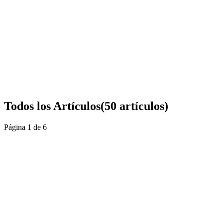
¿Dónde puedo contratar servicios para diseñar un
sitio web atractivo y funcional?
Guía completa de opciones para contratar diseño web en México:
freelancers, agencias, plataformas y servicios especializados.
18 feb 2026
11
min
Leer más
Todos los Artículos
(
50
artículos
)
Página
1
de
6
Páginas Web
Guía: Qué es una Buena Página Web en 2026
Todo lo que necesitas saber para crear un sitio web exitoso: desde
los fundamentos técnicos hasta las estrategias de conversión. La guía
más completa en español.